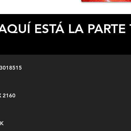
ESPECIFICACIONES
AQUÍ ESTÁ LA PARTE 
3018515
X 2160
4K