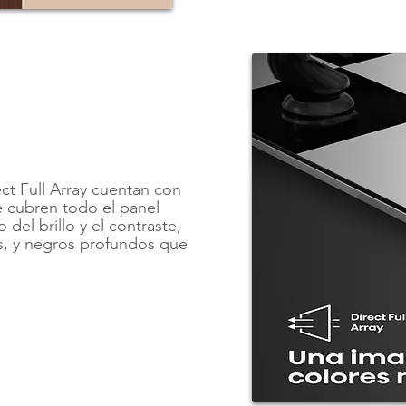
ct Full Array cuentan con
e cubren todo el panel
del brillo y el contraste,
os, y negros profundos que