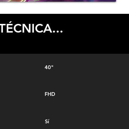
TÉCNICA...
40"
FHD
Sí