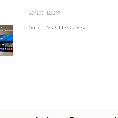
6942351426297
Smart TV QLED 40Q4SV