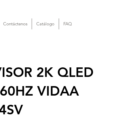
Contáctenos
Catálogo
FAQ
VISOR 2K QLED
 60HZ VIDAA
Q4SV