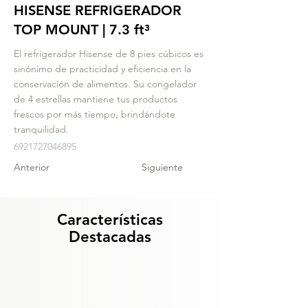
HISENSE REFRIGERADOR
TOP MOUNT | 7.3 ft³
El refrigerador Hisense de 8 pies cúbicos es
sinónimo de practicidad y eficiencia en la
conservación de alimentos. Su congelador
de 4 estrellas mantiene tus productos
frescos por más tiempo, brindándote
tranquilidad.
6921727046895
Anterior
Siguiente
Características
Destacadas