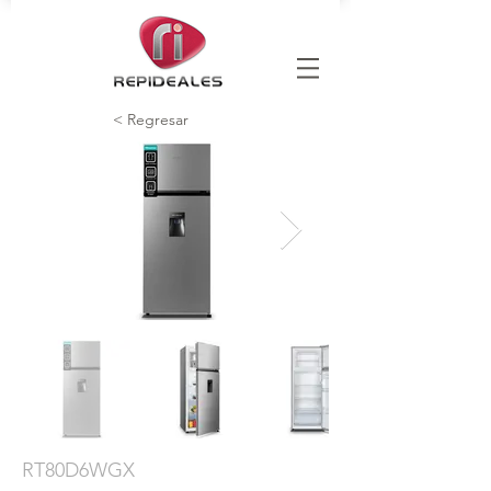
< Regresar
RT80D6WGX