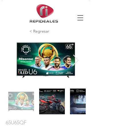
< Regresar
65U65QF