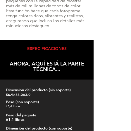
pequeñas con la capacidad de mostrar
más de mil millones de tonos de color.
Esta función hace que cada fotograma
tenga colores ricos, vibrantes y realistas,
asegurando que incluso los detalles más
minuciosos destaquen
ESPECIFICACIONES
AHORA, AQUÍ ESTÁ LA PARTE
TÉCNICA...
Dimensión del producto (sin soporte)
56,9×33,0×3,0
Peso (con soporte)
45,4 libras
Peso del paquete
61,1 libras
Dimensión del producto (con soporte)