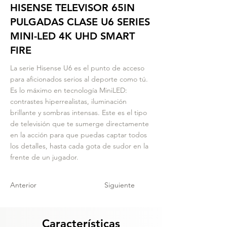
HISENSE TELEVISOR 65IN
PULGADAS CLASE U6 SERIES
MINI-LED 4K UHD SMART
FIRE
La serie Hisense U6 es el punto de acceso
para aficionados serios al deporte como tú.
Es lo máximo en tecnología MiniLED:
contrastes hiperrealistas, iluminación
brillante y sombras intensas. Este es el tipo
de televisión que te sumerge directamente
en la acción para que puedas captar todos
los detalles, hasta cada gota de sudor en la
frente de un jugador.
Anterior
Siguiente
Características