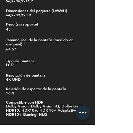
56,9×34,3×11,7
Dimensiones del paquete (LxWxH)
64,9×39,3×5,9
Peso (sin soporte)
45
Tamaño real de la pantalla (medido en
diagonal) "
64.5"
Tipo de pantalla
LCD
Resolución de pantalla
4K UHD
Relación de aspecto de la pantalla
16:9
Compatible con HDR
Dolby Vision, Dolby Vision IQ, Dolby Gaming,
HDR10, HDR10+, HDR 10+ Adaptativo,
HDR10+ Gaming, HLG