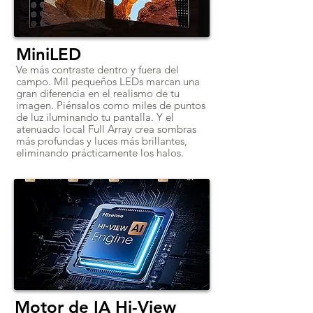
MiniLED
Ve más contraste dentro y fuera del
campo. Mil pequeños LEDs marcan una
gran diferencia en el realismo de tu
imagen. Piénsalos como miles de puntos
de luz iluminando tu pantalla. Y el
atenuado local Full Array crea sombras
más profundas y luces más brillantes,
eliminando prácticamente los halos.
Motor de IA Hi-View