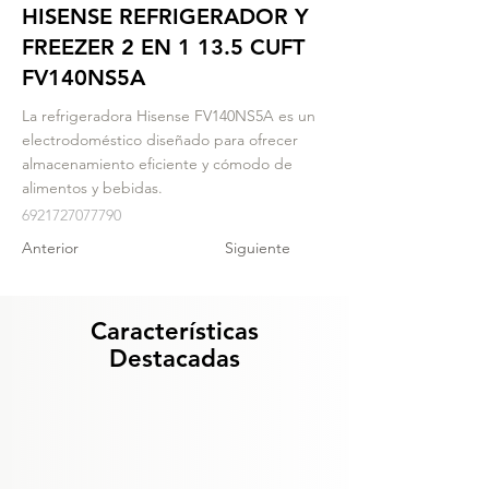
HISENSE REFRIGERADOR Y
FREEZER 2 EN 1 13.5 CUFT
FV140NS5A
La refrigeradora Hisense FV140NS5A es un
electrodoméstico diseñado para ofrecer
almacenamiento eficiente y cómodo de
alimentos y bebidas.
6921727077790
Anterior
Siguiente
Características
Destacadas