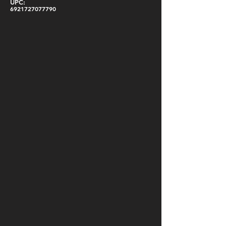
UPC:
6921727077790