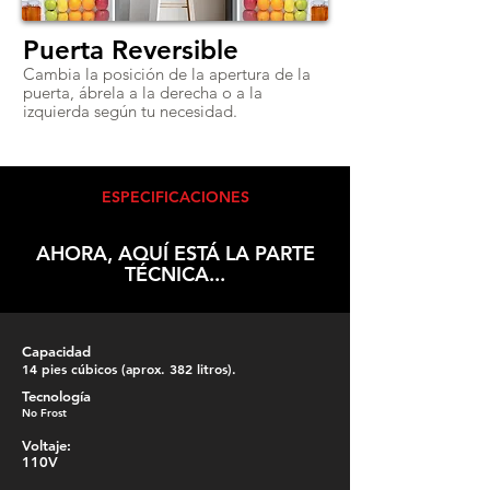
Puerta Reversible
Cambia la posición de la apertura de la
puerta, ábrela a la derecha o a la
izquierda según tu necesidad.
ESPECIFICACIONES
AHORA, AQUÍ ESTÁ LA PARTE
TÉCNICA...
Capacidad
14 pies cúbicos (aprox. 382 litros).
Tecnología
No Frost
Voltaje:
110V