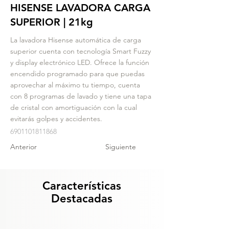
HISENSE LAVADORA CARGA
SUPERIOR | 21kg
La lavadora Hisense automática de carga
superior cuenta con tecnología Smart Fuzzy
y display electrónico LED. Ofrece la función
encendido programado para que puedas
aprovechar al máximo tu tiempo, cuenta
con 8 programas de lavado y tiene una tapa
de cristal con amortiguación con la cual
evitarás golpes y accidentes.
6901101811868
Anterior
Siguiente
Características
Destacadas