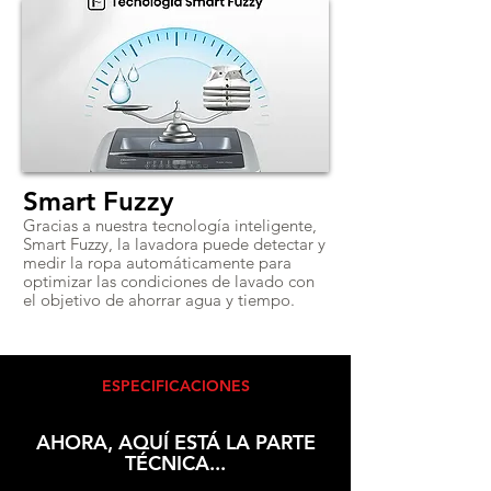
Smart Fuzzy
Gracias a nuestra tecnología inteligente,
Smart Fuzzy, la lavadora puede detectar y
medir la ropa automáticamente para
optimizar las condiciones de lavado con
el objetivo de ahorrar agua y tiempo.
ESPECIFICACIONES
AHORA, AQUÍ ESTÁ LA PARTE
TÉCNICA...