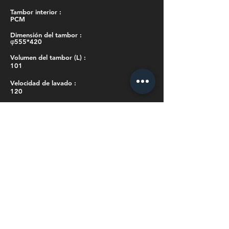
Tambor interior :
PCM
Dimensión del tambor :
φ555*420
Volumen del tambor (L) :
101
Velocidad de lavado :
120
Velocidad de centrifugado :
700
Cerficaticación :
CB con Hisense Marca y Modelo
Programa de lavado :
8 Programas
Pulsadores :
9 Botones
Bloqueo para niños :
Si
Apagado automático :