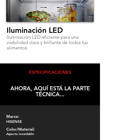
Iluminación LED
Iluminación LED eficiente para una
visibilidad clara y brillante de todos tus
alimentos.
ESPECIFICACIONES
AHORA, AQUÍ ESTÁ LA PARTE
TÉCNICA...
Marca:
HISENSE
Color/Material:
Aspecto inoxidable