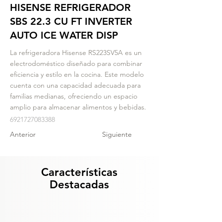
HISENSE REFRIGERADOR
SBS 22.3 CU FT INVERTER
AUTO ICE WATER DISP
La refrigeradora Hisense RS223SV5A es un
electrodoméstico diseñado para combinar
eficiencia y estilo en la cocina. Este modelo
cuenta con una capacidad adecuada para
familias medianas, ofreciendo un espacio
amplio para almacenar alimentos y bebidas.
6921727083388
Anterior
Siguiente
Características
Destacadas