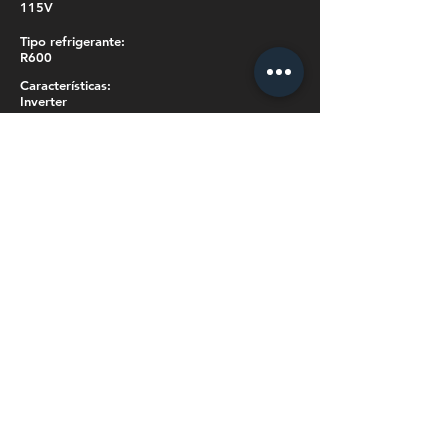
115V
Tipo refrigerante:
R600
Características:
Inverter
Incluye máquina de hielo:
Si