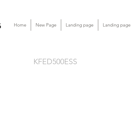
Home
New Page
Landing page
Landing page
KFED500ESS