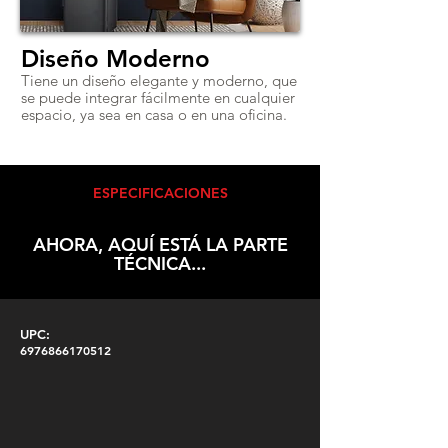
Diseño Moderno
Tiene un diseño elegante y moderno, que
se puede integrar fácilmente en cualquier
espacio, ya sea en casa o en una oficina.
ESPECIFICACIONES
AHORA, AQUÍ ESTÁ LA PARTE
TÉCNICA...
UPC:
6976866170512