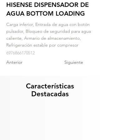
HISENSE DISPENSADOR DE
AGUA BOTTOM LOADING
Carga inferior, Entrada de agua con botón
pulsador, Bloqueo de seguridad para agua
caliente, Armario de almacenamiento,
Refrigeración estable por compresor
6976866170512
Anterior
Siguiente
Características
Destacadas