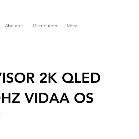
About us
Distribution
More
VISOR 2K QLED
0HZ VIDAA OS
V