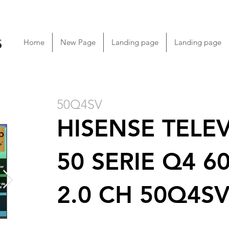
Home
New Page
Landing page
Landing page
50Q4SV
HISENSE TELE
50 SERIE Q4 6
2.0 CH 50Q4S