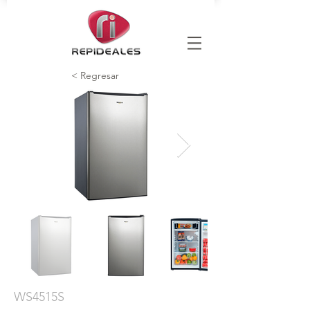
< Regresar
WS4515S