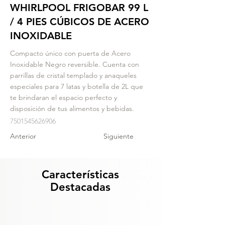
WHIRLPOOL FRIGOBAR 99 L
/ 4 PIES CÚBICOS DE ACERO
INOXIDABLE
Compacto único con puerta de Acero
Inoxidable Negro reversible. Cuenta con
parrillas de cristal templado y anaqueles
especiales para 7 latas y botella de 2L que
te brindaran el espacio perfecto y
disposición de tus alimentos y bebidas.
7501545626906
Anterior
Siguiente
Características
Destacadas