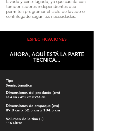
lavado y centrifugado, ya que cuenta con
temporizadores independientes que
permiten programar el ciclo de lavado o
centrifugado según tus necesidades.
ESPECIFICACIONES
AHORA, AQUÍ ESTÁ LA PARTE
TÉCNICA...
Tipo
Semiautomática
Dimensiones del producto (cm)
85.4 cm x 49.0 cm x 99.5 cm
Dimensiones de empaque (cm)
89.0 cm x 52.5 cm x 104.5 cm
Volumen de la tina (L)
115 Litros