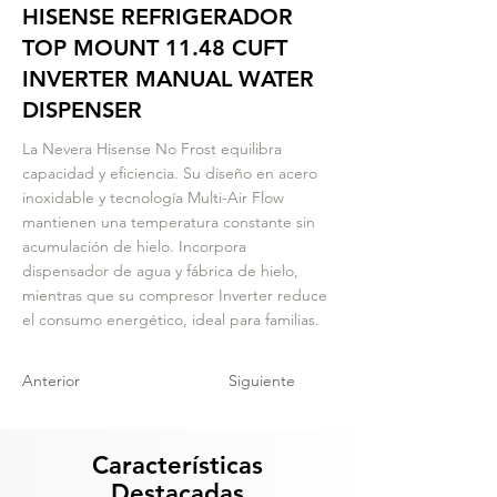
HISENSE REFRIGERADOR
TOP MOUNT 11.48 CUFT
INVERTER MANUAL WATER
DISPENSER
La Nevera Hisense No Frost equilibra
capacidad y eficiencia. Su diseño en acero
inoxidable y tecnología Multi-Air Flow
mantienen una temperatura constante sin
acumulación de hielo. Incorpora
dispensador de agua y fábrica de hielo,
mientras que su compresor Inverter reduce
el consumo energético, ideal para familias.
Anterior
Siguiente
Características
Destacadas