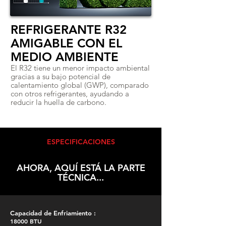
REFRIGERANTE R32
AMIGABLE CON EL
MEDIO AMBIENTE
El R32 tiene un menor impacto ambiental
gracias a su bajo potencial de
calentamiento global (GWP), comparado
con otros refrigerantes, ayudando a
reducir la huella de carbono.
ESPECIFICACIONES
AHORA, AQUÍ ESTÁ LA PARTE
TÉCNICA...
Capacidad de Enfriamiento :
18000 BTU