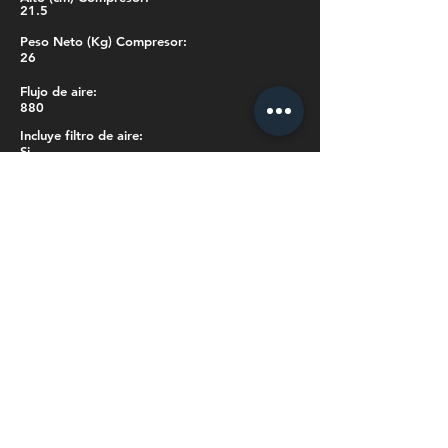
21.5
Peso Neto (Kg) Compresor:
26
Flujo de aire:
880
Incluye filtro de aire:
Si
Número de velocidades:
3
Voltaje:
230V
Filtro:
4 en 1
Nivel de Ruido (dB):
33