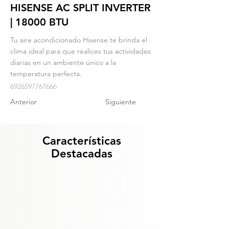
HISENSE AC SPLIT INVERTER
| 18000 BTU
Tu aire acondicionado Hisense te brinda el
clima ideal para que realices tus actividades
diarias en un ambiente único a la
temperatura perfecta.
6926597767666
Anterior
Siguiente
Características
Destacadas