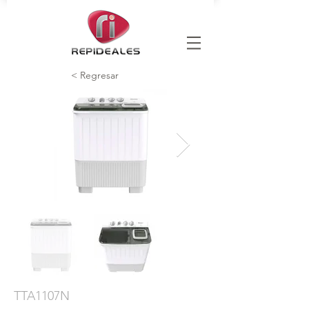
< Regresar
TTA1107N