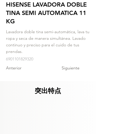
HISENSE LAVADORA DOBLE
TINA SEMI AUTOMATICA 11
KG
Lavadora doble tina semi-automática, lava tu
ropa y seca de manera simultánea. Lavado
continuo y preciso para el cuido de tus
prendas.
6901101829320
Anterior
Siguiente
突出特点