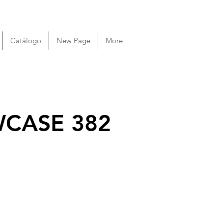
Catálogo
New Page
More
WCASE 382