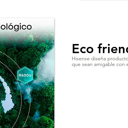
Eco frien
Hisense diseña producto
que sean amigable con 