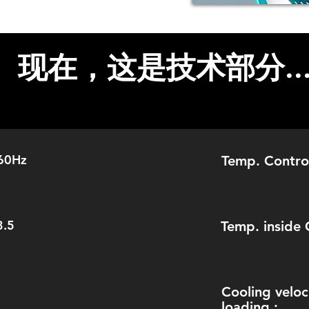
规格
现在，这是技术部分..
60Hz
Temp. Control
3.5
Temp. inside 
Cooling veloci
loading :