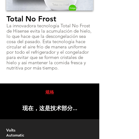
Total No Frost
La innovadora tecnología Total No Frost
de Hisense evita la acumulación de hielo,
lo que hace que la descongelación sea
cosa del pasado. Esta tecnología hace
circular el aire frío de manera uniforme
por todo el refrigerador y el congelador
para evitar que se formen cristales de
hielo y así mantener la comida fresca y
nutritiva por más tiempo.
规格
现在，这是技术部分...
Volts
Automatic