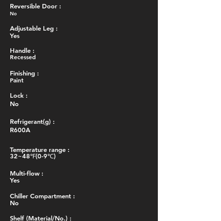
Reversible Door :
No
Adjustable Leg :
Yes
Handle :
Recessed
Finishing :
Paint
Lock :
No
Refrigerant(g) :
R600A
Temperature range :
32~48℉(0-9℃)
Multi-flow :
Yes
Chiller Compartment :
No
Shelf (Material/No.) :