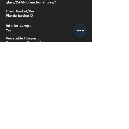
glass/2+Mutifunctional tray/1
Door Basket/Bin :
Plastic basket/2
Interior Lamp :
Yes
Vegetable Crisper :
Transparent Plastic/1
Vegetable Crisper Cover :
Glass/1
Humidity Controller :
Yes
Can dispenser :
No
Wine Rack :
No
Water dispenser :
Yes/water tank/1
Temperature range :
-11~10℉(-24~-12℃)