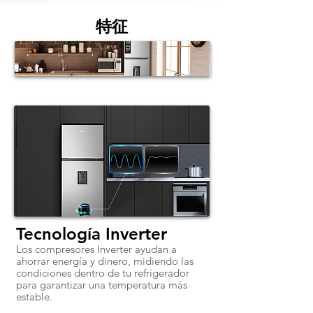
特征
Tecnología Inverter
Los compresores Inverter ayudan a
ahorrar energía y dinero, midiendo las
condiciones dentro de tu refrigerador
para garantizar una temperatura más
estable.