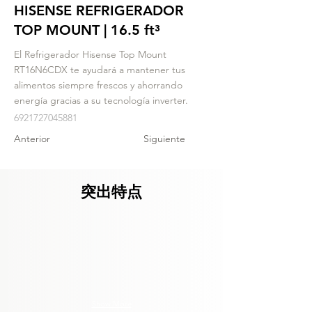
HISENSE REFRIGERADOR
TOP MOUNT | 16.5 ft³
El Refrigerador Hisense Top Mount
RT16N6CDX te ayudará a mantener tus
alimentos siempre frescos y ahorrando
energía gracias a su tecnología inverter.
6921727045881
Anterior
Siguiente
突出特点
Show More