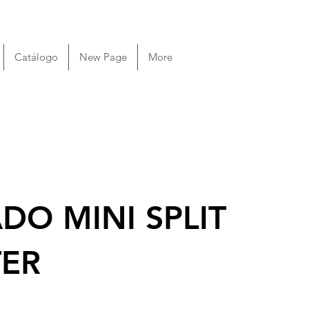
Catálogo
New Page
More
O MINI SPLIT
TER