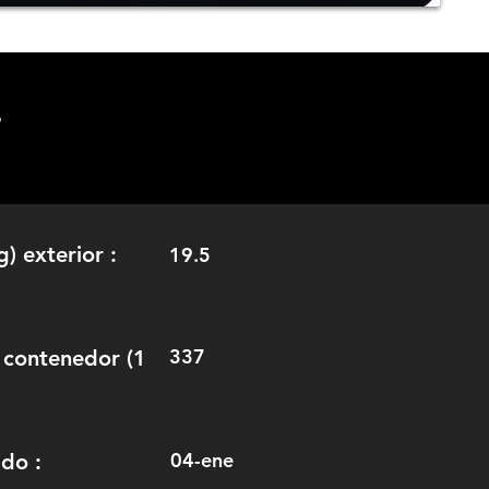
.
) exterior :
19.5
337
 contenedor (1
04-ene
ido :