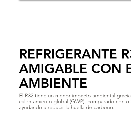
REFRIGERANTE R
AMIGABLE CON 
AMBIENTE
El R32 tiene un menor impacto ambiental gracia
calentamiento global (GWP), comparado con otr
ayudando a reducir la huella de carbono.