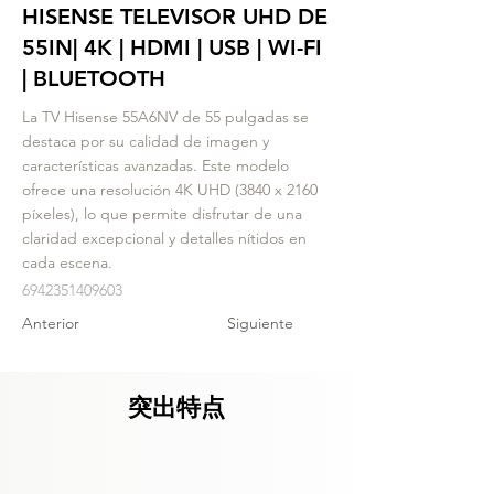
HISENSE TELEVISOR UHD DE
55IN| 4K | HDMI | USB | WI-FI
| BLUETOOTH
La TV Hisense 55A6NV de 55 pulgadas se
destaca por su calidad de imagen y
características avanzadas. Este modelo
ofrece una resolución 4K UHD (3840 x 2160
píxeles), lo que permite disfrutar de una
claridad excepcional y detalles nítidos en
cada escena.
6942351409603
Anterior
Siguiente
突出特点