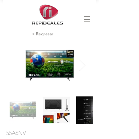
< Regresar
55A6NV