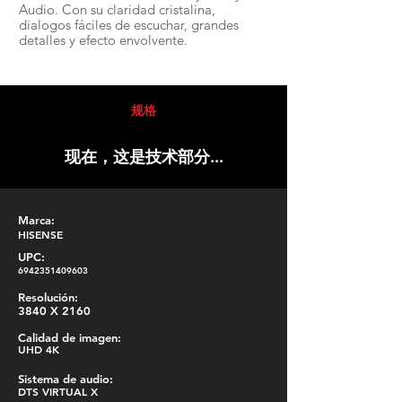
Audio. Con su claridad cristalina,
dialogos fáciles de escuchar, grandes
detalles y efecto envolvente.
规格
现在，这是技术部分...
Marca:
HISENSE
UPC:
6942351409603
Resolución:
3840 X 2160
Calidad de imagen:
UHD 4K
Sistema de audio:
DTS VIRTUAL X