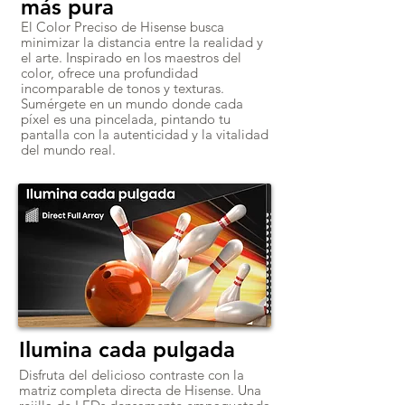
más pura
El Color Preciso de Hisense busca
minimizar la distancia entre la realidad y
el arte. Inspirado en los maestros del
color, ofrece una profundidad
incomparable de tonos y texturas.
Sumérgete en un mundo donde cada
píxel es una pincelada, pintando tu
pantalla con la autenticidad y la vitalidad
del mundo real.
Ilumina cada pulgada
Disfruta del delicioso contraste con la
matriz completa directa de Hisense. Una