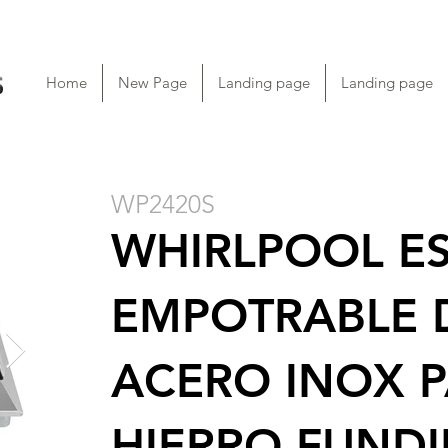
Home
New Page
Landing page
Landing page
WP2420S
WHIRLPOOL E
EMPOTRABLE D
ACERO INOX P
HIERRO FUNDI