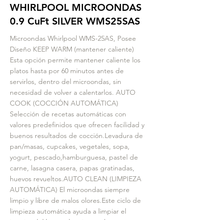
WHIRLPOOL MICROONDAS
0.9 CuFt SILVER WMS25SAS
Microondas Whirlpool WMS-25AS, Posee
Diseño KEEP WARM (mantener caliente)
Esta opción permite mantener caliente los
platos hasta por 60 minutos antes de
servirlos, dentro del microondas, sin
necesidad de volver a calentarlos. AUTO
COOK (COCCIÓN AUTOMÁTICA)
Selección de recetas automáticas con
valores predefinidos que ofrecen facilidad y
buenos resultados de cocción.Levadura de
pan/masas, cupcakes, vegetales, sopa,
yogurt, pescado,hamburguesa, pastel de
carne, lasagna casera, papas gratinadas,
huevos revueltos.AUTO CLEAN (LIMPIEZA
AUTOMÁTICA) El microondas siempre
limpio y libre de malos olores.Este ciclo de
limpieza automática ayuda a limpiar el