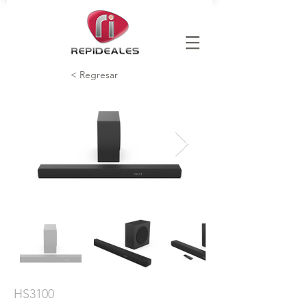
< Regresar
HS3100