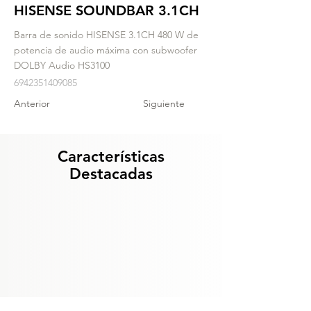
HISENSE SOUNDBAR 3.1CH
Barra de sonido HISENSE 3.1CH 480 W de
potencia de audio máxima con subwoofer
DOLBY Audio HS3100
6942351409085
Anterior
Siguiente
Características
Destacadas