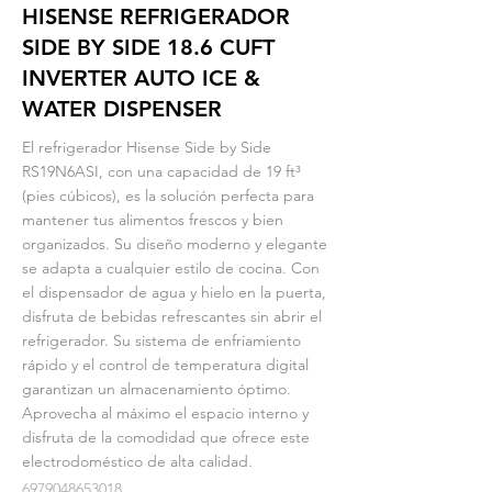
HISENSE REFRIGERADOR
SIDE BY SIDE 18.6 CUFT
INVERTER AUTO ICE &
WATER DISPENSER
El refrigerador Hisense Side by Side
RS19N6ASI, con una capacidad de 19 ft³
(pies cúbicos), es la solución perfecta para
mantener tus alimentos frescos y bien
organizados. Su diseño moderno y elegante
se adapta a cualquier estilo de cocina. Con
el dispensador de agua y hielo en la puerta,
disfruta de bebidas refrescantes sin abrir el
refrigerador. Su sistema de enfriamiento
rápido y el control de temperatura digital
garantizan un almacenamiento óptimo.
Aprovecha al máximo el espacio interno y
disfruta de la comodidad que ofrece este
electrodoméstico de alta calidad.
6979048653018