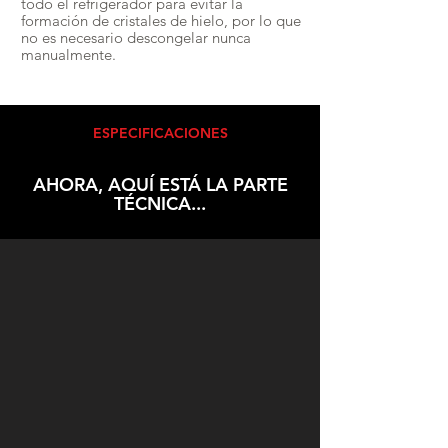
todo el refrigerador para evitar la
formación de cristales de hielo, por lo que
no es necesario descongelar nunca
manualmente.
ESPECIFICACIONES
AHORA, AQUÍ ESTÁ LA PARTE
TÉCNICA...