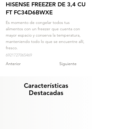
HISENSE FREEZER DE 3,4 CU
FT FC34D6BWXE
Es momento de congelar todos tus
alimentos con un freezer que cuenta con
mayor espacio y conserva la temperatura,
manteniendo todo lo que se encuentre allí,
fresco.
6921727065469
Anterior
Siguiente
Características
Destacadas