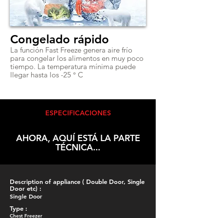
Congelado rápido
La función Fast Freeze genera aire frío
para congelar los alimentos en muy poco
tiempo. La temperatura mínima puede
llegar hasta los -25 ° C
ESPECIFICACIONES
AHORA, AQUÍ ESTÁ LA PARTE
TÉCNICA...
Description of appliance ( Double Door, Single
Door etc) :
Single Door
Type :
Chest Freezer