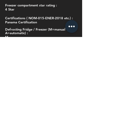
Freezer compartment star rating :
4 Star
Certifications ( NOM-015-ENER-2018 etc.) :
Panama Certification
Defrosting Fridge / Freezer (M=manual
A=automatic) :
M
Control system (E = Electronic / M =
Mechanical/C=Computer) :
E
Temperature range (from>to) :
Fridge： tf≤4℃ Freezer： tf≤-17.8℃
No Frost (Fridge/Freezer) :
No
Wind Air System (Active Cooling / fridge only)
:
No
control panel type :
rectangle
internal basket (number/type) :