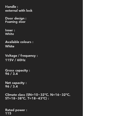
Handle :
external with lock
Door design :
Foaming door
Inner :
White
Available colours :
White
Voltage / frequency :
115V / 60Hz
Gross capacity :
96 / 3.4
Net capacity :
96 / 3.4
Climate class (SN=10~32°C, N=16~32°C,
ST=18~38°C, T=18~43°C) :
Rated power :
115