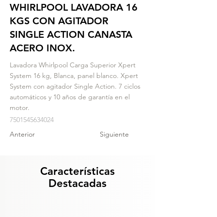
WHIRLPOOL LAVADORA 16
KGS CON AGITADOR
SINGLE ACTION CANASTA
ACERO INOX.
Lavadora Whirlpool Carga Superior Xpert
System 16 kg, Blanca, panel blanco. Xpert
System con agitador Single Action. 7 ciclos
automáticos y 10 años de garantía en el
motor.
7501545634024
Anterior
Siguiente
Características
Destacadas