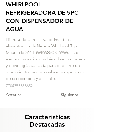
WHIRLPOOL
REFRIGERADORA DE 9PC
CON DISPENSADOR DE
AGUA
Disfruta de la frescura óptima de tus
alimentos con la Nevera Whirlpool Top
Mount de 264 L (WRW25CKTWW). Este
electrodoméstico combina diseño moderno
y tecnología avanzada para ofrecerte un
rendimiento excepcional y una experiencia
de uso cómoda y eficiente.
7704353383652
Anterior
Siguiente
Características
Destacadas