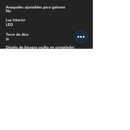
Anaqueles ajustables para galones
No
Luz Interior
LED
Torre de Aire
Sí
Diseño de bisagra oculta en congelador
No
Tipo de Puerta
Abatible
Control de Temperatura
Manual
Ancho
61,0 cm
Altura
159,0 cm
Profundidad
69,0 cm