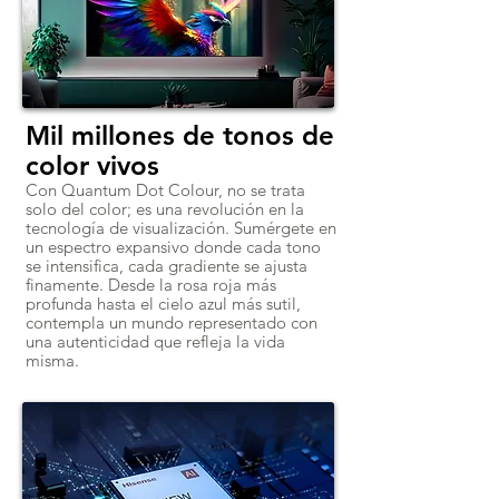
Mil millones de tonos de
color vivos
Con Quantum Dot Colour, no se trata
solo del color; es una revolución en la
tecnología de visualización. Sumérgete en
un espectro expansivo donde cada tono
se intensifica, cada gradiente se ajusta
finamente. Desde la rosa roja más
profunda hasta el cielo azul más sutil,
contempla un mundo representado con
una autenticidad que refleja la vida
misma.