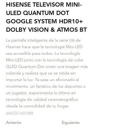
HISENSE TELEVISOR MINI-
ULED QUANTUM DOT
GOOGLE SYSTEM HDR10+
DOLBY VISION & ATMOS BT
La pantalla inteligente de la serie U6 de
Hisense hace que la tecnología Mini-LED
sea accesible para todos. La tecnología
Mini-LED junto con la tecnología de color
QLED Quantum Dot crean una imagen más
colorida y realista que se ve nítida sin
importar la luz. Ya seas un aficionado al
movimiento, un fanático de los deportes o
un jugador, experimenta lo último en
tecnología de calidad cinematográfica
desde la comodidad de tu hogar.
6942351407289
Anterior
Siguiente