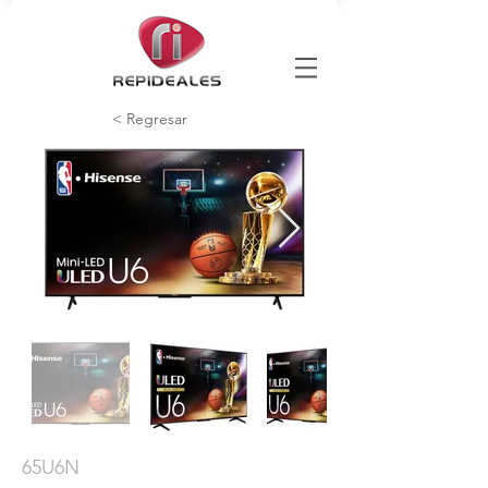
< Regresar
65U6N