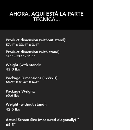
AHORA, AQUÍ ESTÁ LA PARTE
TÉCNICA...
Product dimension (without stand):
57.1" x 33.1" x 3.1"
Product dimension (with stand):
57.1" x 33.1" x 11.8"
Weight (with stand):
43.0 lbs
Package Dimensions (LxWxH):
64.9" x 41.6" x 6.3"
Package Weight:
60.6 lbs
Weight (without stand):
42.5 lbs
Actual Screen Size (measured diagonally) "
64.5"