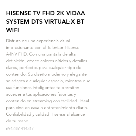
HISENSE TV FHD 2K VIDAA
SYSTEM DTS VIRTUAL:X BT
WIFI
Disfruta de una experiencia visual
impresionante con el Televisor Hisense
A4NV FHD. Con una pantalla de alta
definición, ofrece colores nítidos y detalles
claros, perfectos para cualquier tipo de
contenido. Su diseño moderno y elegante
se adapta a cualquier espacio, mientras que
sus funciones inteligentes te permiten
acceder a tus aplicaciones favoritas y
contenido en streaming con facilidad. Ideal
para cine en casa o entretenimiento diario.
Confiabilidad y calidad Hisense al alcance
de tu mano.
6942351414317