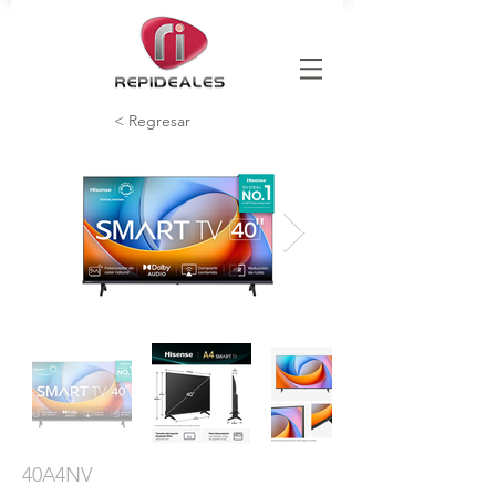
< Regresar
40A4NV