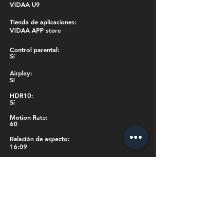
VIDAA U9
Tienda de aplicaciones:
VIDAA APP store
Control parental:
Sí
Airplay:
Sí
HDR10:
Sí
Motion Rate:
60
Relación de aspecto:
16:09
Tasa de refresco:
60 Hz
Dimensiones con soporte (W x H x L):
89.8x55.9x18.3 cm
Dimensiones sin soporte (W x H x L):
89.8x51.1x7.8 cm